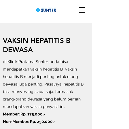
VAKSIN HEPATITIS B
DEWASA
di Klinik Pratama Sunter, anda bisa
mendapatkan vaksin hepatitis B. Vaksin
hepatitis B menjadi penting untuk orang
dewasa juga penting. Pasalnya, hepatitis B
bisa menyerang siapa saja, termasuk
orang-orang dewasa yang belum pernah
mendapatkan vaksin penyakit ini.
Member: Rp. 175.000,-
Non-Member: Rp. 250.000,-