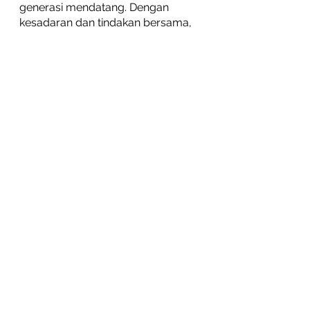
generasi mendatang. Dengan 
kesadaran dan tindakan bersama, 
kita dapat mengurangi dampak 
negatif polusi udara di Jakarta. 
Salam sehat untuk kita semua :)
KONSUL DOKTER SEKARANG
Sumber
https://www.iqair.com/indon
esia/jakarta
Kemenkes. Mengenal 
Bahaya Polusi Udara untuk 
Tubuh. 2023, Juli 11. Cited 
from: 
https://ayosehat.kemkes.go.i
d/mengenal-bahaya-polusi-